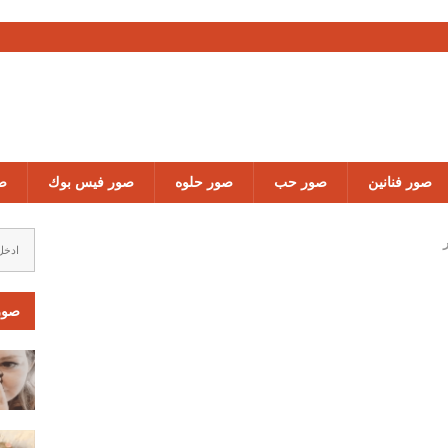
صور تعمق
صور فنانين
صور حب
صور حلوه
صور فيس بوك
صو
صور