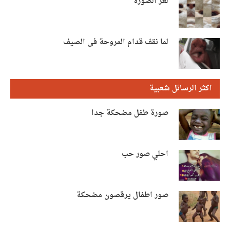
لغز الصورة
لما نقف قدام المروحة فى الصيف
اكثر الرسائل شعبية
صورة طفل مضحكة جدا
احلي صور حب
صور اطفال يرقصون مضحكة